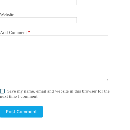
Website
Add Comment
*
Save my name, email and website in this browser for the
next time I comment.
Post Comment