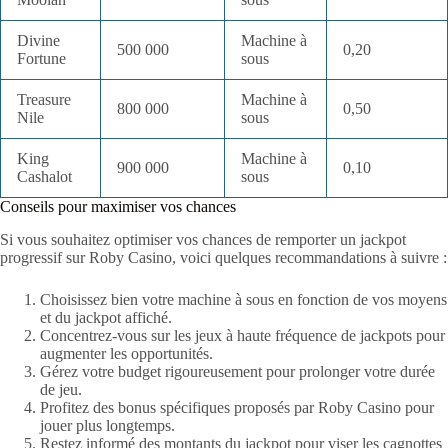
Divine
Machine à
500 000
0,20
Fortune
sous
Treasure
Machine à
800 000
0,50
Nile
sous
King
Machine à
900 000
0,10
Cashalot
sous
Conseils pour maximiser vos chances
Si vous souhaitez optimiser vos chances de remporter un jackpot
progressif sur Roby Casino, voici quelques recommandations à suivre :
Choisissez bien votre machine à sous en fonction de vos moyens
et du jackpot affiché.
Concentrez-vous sur les jeux à haute fréquence de jackpots pour
augmenter les opportunités.
Gérez votre budget rigoureusement pour prolonger votre durée
de jeu.
Profitez des bonus spécifiques proposés par Roby Casino pour
jouer plus longtemps.
Restez informé des montants du jackpot pour viser les cagnottes