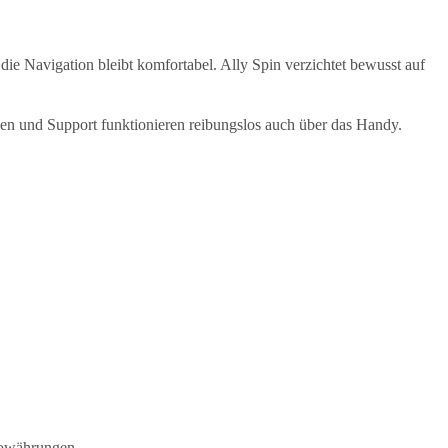
 die Navigation bleibt komfortabel. Ally Spin verzichtet bewusst auf
gen und Support funktionieren reibungslos auch über das Handy.
ptowährungen.