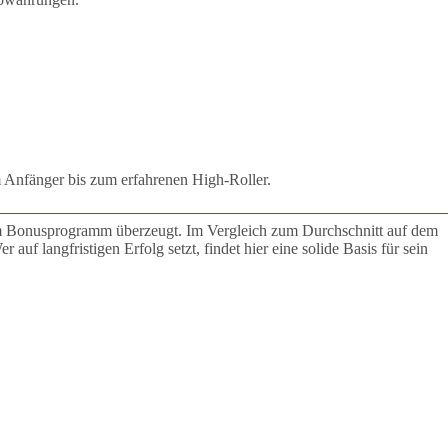
om Anfänger bis zum erfahrenen High-Roller.
htem Bonusprogramm überzeugt. Im Vergleich zum Durchschnitt auf dem
 langfristigen Erfolg setzt, findet hier eine solide Basis für sein