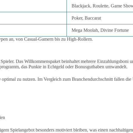
Blackjack, Roulette, Game Sho
Poker, Baccarat
Mega Moolah, Divine Fortune
rtypen an, von Casual-Gamern bis zu High-Rollern.
nde Spieler. Das Willkommenspaket beinhaltet mehrere Einzahlungsboni 
ueprogramm, das Punkte in Echtgeld oder Bonusguthaben umwandelt.
ptimal zu nutzen. Im Vergleich zum Branchendurchschnitt fallen die U
len
tigem Spielangebot besonders motiviert bleiben, was einen nachhaltigen