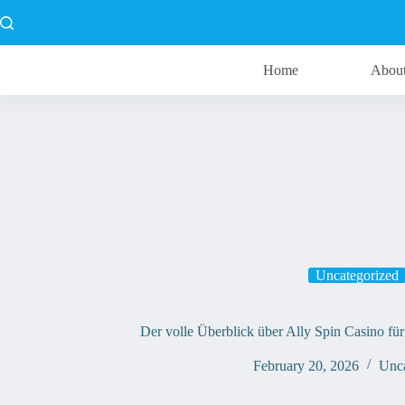
Skip
to
content
Home
Abou
Uncategorized
Der volle Überblick über Ally Spin Casino für
February 20, 2026
Unca