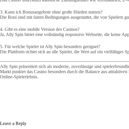
3. Kann ich Bonusangebote ohne große Hürden nutzen?
Die Boni sind mit fairen Bedingungen ausgestattet, die von Spielern gut
4. Gibt es eine mobile Version des Casinos?
Ja, Ally Spin bietet eine vollständig responsive Webseite, die keine Ap
5. Für welche Spieler ist Ally Spin besonders geeignet?
Die Plattform richtet sich an alle Spieler, die Wert auf ein vielfälti
Ally Spin präsentiert sich als moderne, zuverlässige und spielerfre
Markt punktet das Casino besonders durch die Balance aus attraktiven P
Online-Spielerlebnis.
Leave a Reply