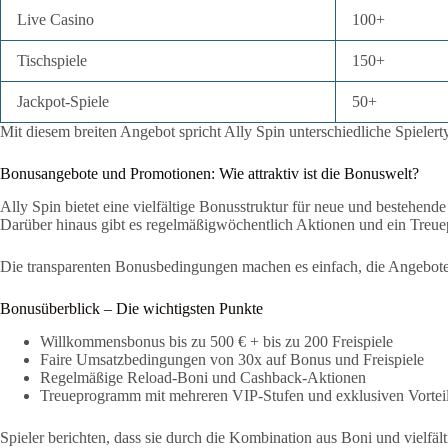
Live Casino
100+
Tischspiele
150+
Jackpot-Spiele
50+
Mit diesem breiten Angebot spricht Ally Spin unterschiedliche Spiele
Bonusangebote und Promotionen: Wie attraktiv ist die Bonuswelt?
Ally Spin bietet eine vielfältige Bonusstruktur für neue und bestehe
Darüber hinaus gibt es regelmäßigwöchentlich Aktionen und ein Tre
Die transparenten Bonusbedingungen machen es einfach, die Angebote o
Bonusüberblick – Die wichtigsten Punkte
Willkommensbonus bis zu 500 € + bis zu 200 Freispiele
Faire Umsatzbedingungen von 30x auf Bonus und Freispiele
Regelmäßige Reload-Boni und Cashback-Aktionen
Treueprogramm mit mehreren VIP-Stufen und exklusiven Vortei
Spieler berichten, dass sie durch die Kombination aus Boni und vielfäl