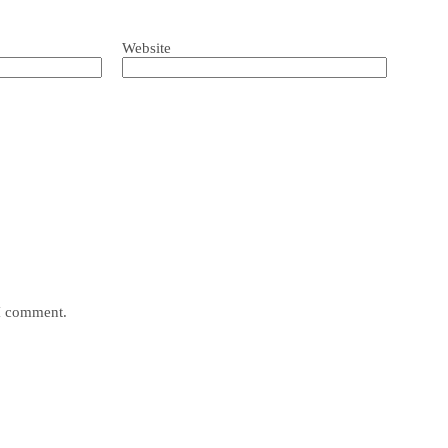
Website
 I comment.