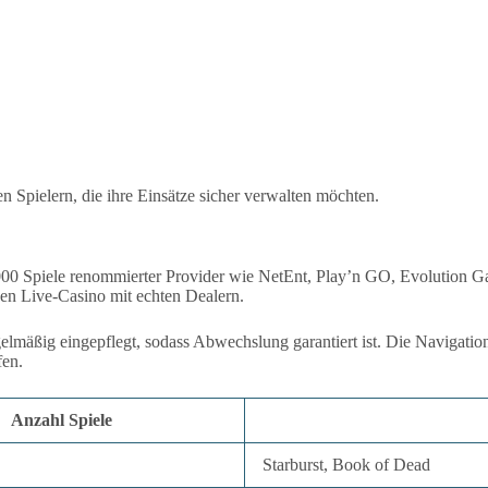
n Spielern, die ihre Einsätze sicher verwalten möchten.
1.000 Spiele renommierter Provider wie NetEnt, Play’n GO, Evolution G
igen Live-Casino mit echten Dealern.
mäßig eingepflegt, sodass Abwechslung garantiert ist. Die Navigation i
fen.
Anzahl Spiele
Starburst, Book of Dead