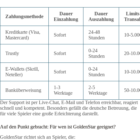
Dauer
Dauer
Limits
Zahlungsmethode
Einzahlung
Auszahlung
Transa
Kreditkarte (Visa,
24-48
Sofort
10-5.00
Mastercard)
Stunden
0-24
Trustly
Sofort
20-10.0
Stunden
E-Wallets (Skrill,
0-24
Sofort
10-10.0
Neteller)
Stunden
1-3
2-5
Banküberweisung
50-10.0
Werktage
Werktage
Der Support ist per Live-Chat, E-Mail und Telefon erreichbar, reagiert
schnell und kompetent. Besonders gefällt die deutsche Betreuung, die
für viele Spieler eine große Erleichterung darstellt.
Auf den Punkt gebracht: Für wen ist GoldenStar geeignet?
GoldenStar richtet sich an Spieler, die: