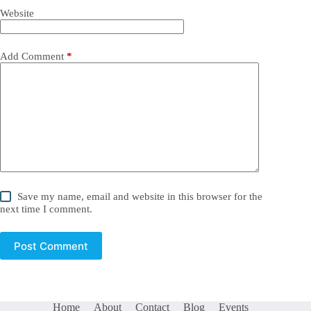
Website
Add Comment
*
Save my name, email and website in this browser for the
next time I comment.
Post Comment
Home
About
Contact
Blog
Events