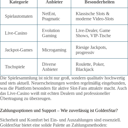
Kategorie
Anbieter
Besonderheiten
NetEnt,
Klassische Slots &
Spielautomaten
Pragmatic
moderne Video-Slots
Evolution
Live-Dealer, Game
Live-Casino
Gaming
Shows, VIP-Tische
Riesige Jackpots,
Jackpot-Games
Microgaming
progressiv
Diverse
Roulette, Poker,
Tischspiele
Anbieter
Blackjack
Die Spielesammlung ist nicht nur groß, sondern qualitativ hochwertig
und stets aktuell. Neuerscheinungen werden regelmäßig eingebunden,
was die Plattform besonders für aktive Slot-Fans attraktiv macht. Auch
das Live-Casino weiß mit echten Dealern und professioneller
Übertragung zu überzeugen.
Zahlungsoptionen und Support – Wie zuverlässig ist GoldenStar?
Sicherheit und Komfort bei Ein- und Auszahlungen sind essenziell.
GoldenStar bietet eine solide Palette an Zahlungsmethoden: