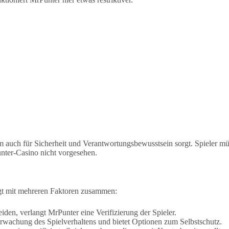
em auch für Sicherheit und Verantwortungsbewusstsein sorgt. Spieler müss
nter-Casino nicht vorgesehen.
ngt mit mehreren Faktoren zusammen:
en, verlangt MrPunter eine Verifizierung der Spieler.
erwachung des Spielverhaltens und bietet Optionen zum Selbstschutz.