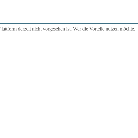
Plattform derzeit nicht vorgesehen ist. Wer die Vorteile nutzen möchte,