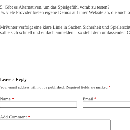
5. Gibt es Alternativen, um das Spielgefühl vorab zu testen?
Ja, viele Provider bieten eigene Demos auf ihrer Website an, die auch 
MrPunter verfolgt eine klare Linie in Sachen Sicherheit und Spielerschu
sollte sich schnell und einfach anmelden – so steht dem umfassenden C
Leave a Reply
Your email address will not be published.
Required fields are marked
*
Name
*
Email
*
Add Comment
*