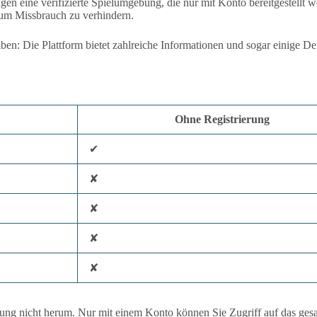
en eine verifizierte Spielumgebung, die nur mit Konto bereitgestellt 
 um Missbrauch zu verhindern.
iben: Die Plattform bietet zahlreiche Informationen und sogar einige De
Ohne Registrierung
✔
✘
✘
✘
✘
ung nicht herum. Nur mit einem Konto können Sie Zugriff auf das gesa