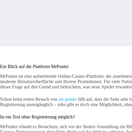
Ein Blick auf die Plattform MrPunter
MrPunter ist eine aufstrebende Online-Casino-Plattform, die zunehmen
moderne Benutzeroberfläche und diverse Promotionen. Für viele Nutze
dieser Frage auf den Grund und beleuchten, was neue Spieler erwarte
Schon beim ersten Besuch von
mr punter
fällt auf, dass die Seite sehr 
Registrierung unumgänglich – oder gibt es doch eine Möglichkeit, oh
Ist ein Test ohne Registrierung möglich?
MrPunter erlaubt es Besuchern, sich vor der finalen Anmeldung ein Bil
Casinos Demoversionen ihrer Slots direkt auf der Website anbieten, funk