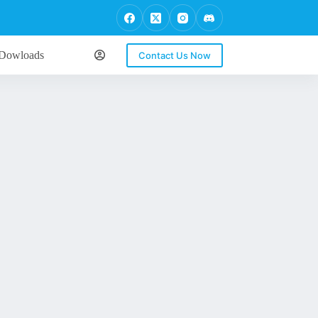
Dowloads
Contact Us Now