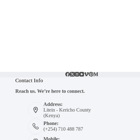
Contact Info
Reach us. We’re here to connect.
Address:
Litein - Kericho County
(Kenya)
Phone:
(+254) 710 488 787
Mobile: