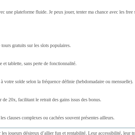
ec une plateforme fluide. Je peux jouer, tenter ma chance avec les free
ours gratuits sur les slots populaires.
 et tablette, sans perte de fonctionnalité.
é à votre solde selon la fréquence définie (hebdomadaire ou mensuelle).
 20x, facilitant le retrait des gains issus des bonus.
nt les clauses complexes ou cachées souvent présentes ailleurs.
 joueurs désireux d’allier fun et rentabilité. Leur accessibilité, leur t