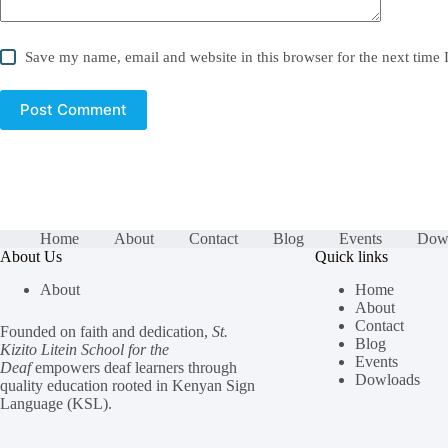
Save my name, email and website in this browser for the next time
Post Comment
Home
About
Contact
Blog
Events
Dow
About Us
Quick links
About
Home
About
Contact
Founded on faith and dedication,
St.
Blog
Kizito Litein School for the
Events
Deaf
empowers deaf learners through
Dowloads
quality education rooted in Kenyan Sign
Language (KSL).