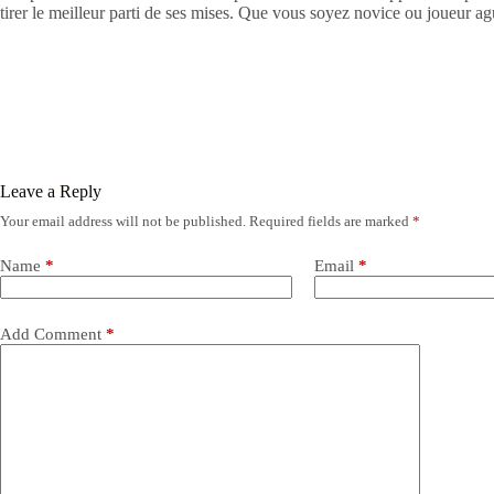
tirer le meilleur parti de ses mises. Que vous soyez novice ou joueur 
Leave a Reply
Your email address will not be published.
Required fields are marked
*
Name
*
Email
*
Add Comment
*