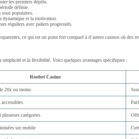
ster les premiers dépôts.
ériode définie.
à sous populaires.
a dynamique et la motivation.
rs réguliers avec paliers progressifs.
arentes, ce qui est un point fort comparé à d’autres casinos où des restr
implicité et la flexibilité. Voici quelques avantages spécifiques :
Roobet Casino
de 20x ou moins
Sou
t accessibles
Parf
 plusieurs catégories
Offr
imisées sur mobile
Cer