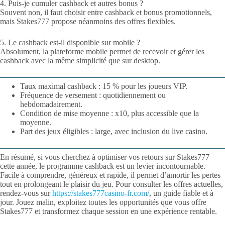
4. Puis-je cumuler cashback et autres bonus ?
Souvent non, il faut choisir entre cashback et bonus promotionnels,
mais Stakes777 propose néanmoins des offres flexibles.
5. Le cashback est-il disponible sur mobile ?
Absolument, la plateforme mobile permet de recevoir et gérer les
cashback avec la même simplicité que sur desktop.
Taux maximal cashback : 15 % pour les joueurs VIP.
Fréquence de versement : quotidiennement ou
hebdomadairement.
Condition de mise moyenne : x10, plus accessible que la
moyenne.
Part des jeux éligibles : large, avec inclusion du live casino.
En résumé, si vous cherchez à optimiser vos retours sur Stakes777
cette année, le programme cashback est un levier incontournable.
Facile à comprendre, généreux et rapide, il permet d’amortir les pertes
tout en prolongeant le plaisir du jeu. Pour consulter les offres actuelles,
rendez-vous sur
https://stakes777casino-fr.com/
, un guide fiable et à
jour. Jouez malin, exploitez toutes les opportunités que vous offre
Stakes777 et transformez chaque session en une expérience rentable.