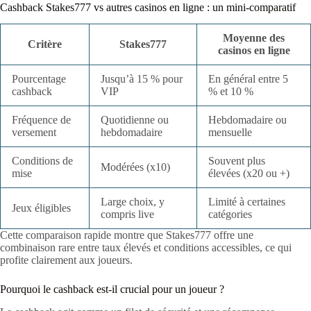
Cashback Stakes777 vs autres casinos en ligne : un mini-comparatif
Moyenne des
Critère
Stakes777
casinos en ligne
Pourcentage
Jusqu’à 15 % pour
En général entre 5
cashback
VIP
% et 10 %
Fréquence de
Quotidienne ou
Hebdomadaire ou
versement
hebdomadaire
mensuelle
Conditions de
Souvent plus
Modérées (x10)
mise
élevées (x20 ou +)
Large choix, y
Limité à certaines
Jeux éligibles
compris live
catégories
Cette comparaison rapide montre que Stakes777 offre une
combinaison rare entre taux élevés et conditions accessibles, ce qui
profite clairement aux joueurs.
Pourquoi le cashback est-il crucial pour un joueur ?