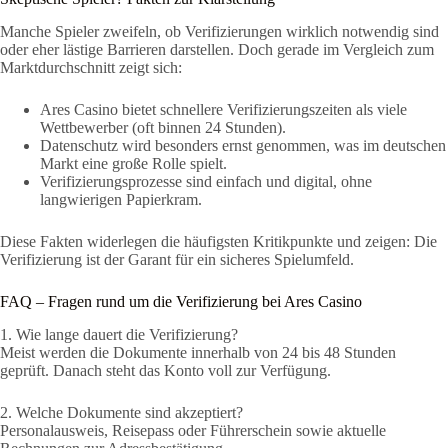
Manche Spieler zweifeln, ob Verifizierungen wirklich notwendig sind
oder eher lästige Barrieren darstellen. Doch gerade im Vergleich zum
Marktdurchschnitt zeigt sich:
Ares Casino bietet schnellere Verifizierungszeiten als viele
Wettbewerber (oft binnen 24 Stunden).
Datenschutz wird besonders ernst genommen, was im deutschen
Markt eine große Rolle spielt.
Verifizierungsprozesse sind einfach und digital, ohne
langwierigen Papierkram.
Diese Fakten widerlegen die häufigsten Kritikpunkte und zeigen: Die
Verifizierung ist der Garant für ein sicheres Spielumfeld.
FAQ – Fragen rund um die Verifizierung bei Ares Casino
1. Wie lange dauert die Verifizierung?
Meist werden die Dokumente innerhalb von 24 bis 48 Stunden
geprüft. Danach steht das Konto voll zur Verfügung.
2. Welche Dokumente sind akzeptiert?
Personalausweis, Reisepass oder Führerschein sowie aktuelle