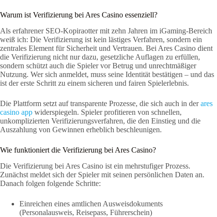
Warum ist Verifizierung bei Ares Casino essenziell?
Als erfahrener SEO-Kopiraotter mit zehn Jahren im iGaming-Bereich
weiß ich: Die Verifizierung ist kein lästiges Verfahren, sondern ein
zentrales Element für Sicherheit und Vertrauen. Bei Ares Casino dient
die Verifizierung nicht nur dazu, gesetzliche Auflagen zu erfüllen,
sondern schützt auch die Spieler vor Betrug und unrechtmäßiger
Nutzung. Wer sich anmeldet, muss seine Identität bestätigen – und das
ist der erste Schritt zu einem sicheren und fairen Spielerlebnis.
Die Plattform setzt auf transparente Prozesse, die sich auch in der
ares
casino app
widerspiegeln. Spieler profitieren von schnellen,
unkomplizierten Verifizierungsverfahren, die den Einstieg und die
Auszahlung von Gewinnen erheblich beschleunigen.
Wie funktioniert die Verifizierung bei Ares Casino?
Die Verifizierung bei Ares Casino ist ein mehrstufiger Prozess.
Zunächst meldet sich der Spieler mit seinen persönlichen Daten an.
Danach folgen folgende Schritte:
Einreichen eines amtlichen Ausweisdokuments
(Personalausweis, Reisepass, Führerschein)