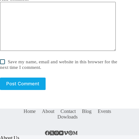
Save my name, email and website in this browser for the
next time I comment.
Post Comment
Home
About
Contact
Blog
Events
Dowloads
About Us