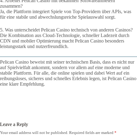
4. Arbeitet Pelican Casino mit bekannten Softwareanbietern
zusammen?
Ja, die Plattform integriert Spiele von Top-Providern über APIs, was
für eine stabile und abwechslungsreiche Spielauswahl sorgt.
5. Was unterscheidet Pelican Casino technisch von anderen Casinos?
Die Kombination aus Cloud-Technologie, schneller Ladezeit durch
CDN und mobiler Optimierung macht Pelican Casino besonders
leistungsstark und nutzerfreundlich.
Pelican Casino beweist mit seiner technischen Basis, dass es nicht nur
auf Spielvielfalt ankommt, sondern vor allem auf eine moderne und
stabile Plattform. Für alle, die online spielen und dabei Wert auf ein
reibungsloses, sicheres und schnelles Erlebnis legen, ist Pelican Casino
eine klare Empfehlung.
Leave a Reply
Your email address will not be published.
Required fields are marked
*