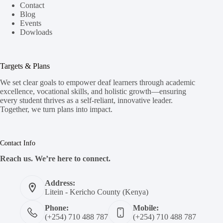
Contact
Blog
Events
Dowloads
Targets & Plans
We set clear goals to empower deaf learners through academic
excellence, vocational skills, and holistic growth—ensuring
every student thrives as a self-reliant, innovative leader.
Together, we turn plans into impact.
Contact Info
Reach us. We’re here to connect.
Address:
Litein - Kericho County (Kenya)
Phone:
Mobile:
(+254) 710 488 787
(+254) 710 488 787