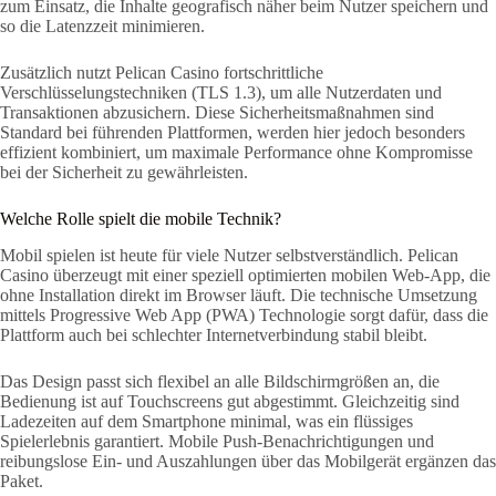
zum Einsatz, die Inhalte geografisch näher beim Nutzer speichern und
so die Latenzzeit minimieren.
Zusätzlich nutzt Pelican Casino fortschrittliche
Verschlüsselungstechniken (TLS 1.3), um alle Nutzerdaten und
Transaktionen abzusichern. Diese Sicherheitsmaßnahmen sind
Standard bei führenden Plattformen, werden hier jedoch besonders
effizient kombiniert, um maximale Performance ohne Kompromisse
bei der Sicherheit zu gewährleisten.
Welche Rolle spielt die mobile Technik?
Mobil spielen ist heute für viele Nutzer selbstverständlich. Pelican
Casino überzeugt mit einer speziell optimierten mobilen Web-App, die
ohne Installation direkt im Browser läuft. Die technische Umsetzung
mittels Progressive Web App (PWA) Technologie sorgt dafür, dass die
Plattform auch bei schlechter Internetverbindung stabil bleibt.
Das Design passt sich flexibel an alle Bildschirmgrößen an, die
Bedienung ist auf Touchscreens gut abgestimmt. Gleichzeitig sind
Ladezeiten auf dem Smartphone minimal, was ein flüssiges
Spielerlebnis garantiert. Mobile Push-Benachrichtigungen und
reibungslose Ein- und Auszahlungen über das Mobilgerät ergänzen das
Paket.