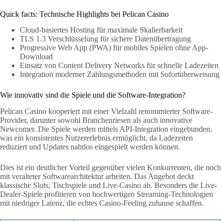
Quick facts: Technische Highlights bei Pelican Casino
Cloud-basiertes Hosting für maximale Skalierbarkeit
TLS 1.3 Verschlüsselung für sichere Datenübertragung
Progressive Web App (PWA) für mobiles Spielen ohne App-
Download
Einsatz von Content Delivery Networks für schnelle Ladezeiten
Integration moderner Zahlungsmethoden mit Sofortüberweisung
Wie innovativ sind die Spiele und die Software-Integration?
Pelican Casino kooperiert mit einer Vielzahl renommierter Software-
Provider, darunter sowohl Branchenriesen als auch innovative
Newcomer. Die Spiele werden mittels API-Integration eingebunden,
was ein konsistentes Nutzererlebnis ermöglicht, da Ladezeiten
reduziert und Updates nahtlos eingespielt werden können.
Dies ist ein deutlicher Vorteil gegenüber vielen Konkurrenten, die noch
mit veralteter Softwarearchitektur arbeiten. Das Angebot deckt
klassische Slots, Tischspiele und Live-Casino ab. Besonders die Live-
Dealer-Spiele profitieren von hochwertigen Streaming-Technologien
mit niedriger Latenz, die echtes Casino-Feeling zuhause schaffen.