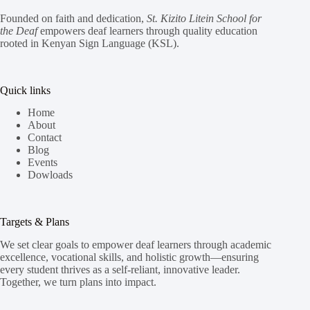
Founded on faith and dedication,
St. Kizito Litein School for
the Deaf
empowers deaf learners through quality education
rooted in Kenyan Sign Language (KSL).
Quick links
Home
About
Contact
Blog
Events
Dowloads
Targets & Plans
We set clear goals to empower deaf learners through academic
excellence, vocational skills, and holistic growth—ensuring
every student thrives as a self-reliant, innovative leader.
Together, we turn plans into impact.