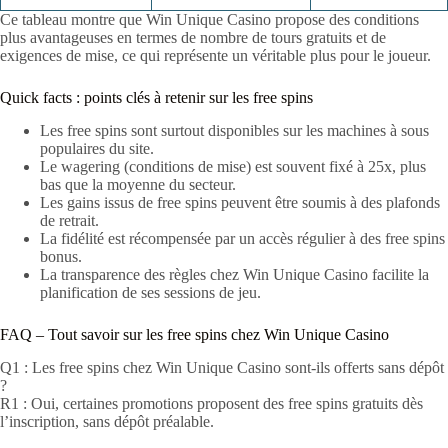
Ce tableau montre que Win Unique Casino propose des conditions
plus avantageuses en termes de nombre de tours gratuits et de
exigences de mise, ce qui représente un véritable plus pour le joueur.
Quick facts : points clés à retenir sur les free spins
Les free spins sont surtout disponibles sur les machines à sous
populaires du site.
Le wagering (conditions de mise) est souvent fixé à 25x, plus
bas que la moyenne du secteur.
Les gains issus de free spins peuvent être soumis à des plafonds
de retrait.
La fidélité est récompensée par un accès régulier à des free spins
bonus.
La transparence des règles chez Win Unique Casino facilite la
planification de ses sessions de jeu.
FAQ – Tout savoir sur les free spins chez Win Unique Casino
Q1 : Les free spins chez Win Unique Casino sont-ils offerts sans dépôt
?
R1 : Oui, certaines promotions proposent des free spins gratuits dès
l’inscription, sans dépôt préalable.