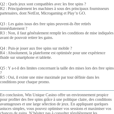
Q2 : Quels jeux sont compatibles avec les free spins ?
R2 : Principalement les machines à sous des principaux fournisseurs
partenaires, dont NetEnt, Microgaming et Play’n GO.
Q3 : Les gains issus des free spins peuvent-ils être retirés
immédiatement ?
R3 : Non, il faut généralement remplir les conditions de mise indiquées
avant de pouvoir retirer les gains.
Q4 : Puis-je jouer aux free spins sur mobile ?
R4 : Absolument, la plateforme est optimisée pour une expérience
fluide sur smartphone et tablette.
Q5 : Y a-t-il des limites concernant la taille des mises lors des free spins
?
R5 : Oui, il existe une mise maximale par tour définie dans les
conditions pour chaque promo.
En conclusion, Win Unique Casino offre un environnement propice
pour profiter des free spins grâce à une politique claire, des conditions
avantageuses et une large sélection de jeux. En appliquant quelques
astuces simples, vous pouvez optimiser vos sessions et maximiser vos
chances de gains. N’hésitez pas à consulter régulièrement les